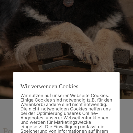
Wir verwenden Cookies
Wir nutzen auf unserer Webseite Cookies.
Einige Cookies sind notwendig (z.B. für den
Warenkorb) andere sind nicht notwendig.
Die nicht-notwendigen Cookies helfen uns
bei der Optimierung unseres Online-
Angebotes, unserer Webseitenfunktionen
und werden für Marketingzwecke
eingesetzt. Die Einwilligung umfasst die
Portfolio | Puma
Speicherung von Informationen auf Ihrem