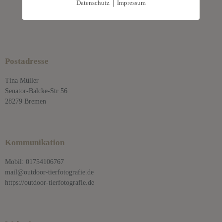
|
Datenschutz
Impressum
Postadresse
Tina Müller
Senator-Balcke-Str 56
28279 Bremen
Kommunikation
Mobil: 01754106767
mail@outdoor-tierfotografie.de
https://outdoor-tierfotografie.de