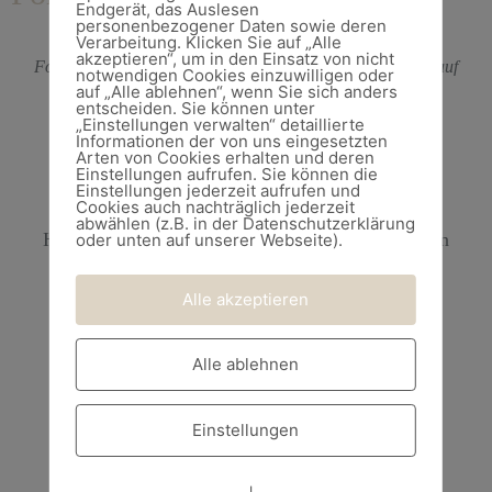
Endgerät, das Auslesen
personenbezogener Daten sowie deren
Verarbeitung. Klicken Sie auf „Alle
akzeptieren“, um in den Einsatz von nicht
Fotografieren bedeutet den Kopf, das Auge und das Herz auf
notwendigen Cookies einzuwilligen oder
auf „Alle ablehnen“, wenn Sie sich anders
dieselbe Visierlinie zu bringen.
entscheiden. Sie können unter
Es ist eine Art zu leben. ( Henri Cartier-Bresson )
„Einstellungen verwalten“ detaillierte
Informationen der von uns eingesetzten
Arten von Cookies erhalten und deren
Einstellungen aufrufen. Sie können die
Einstellungen jederzeit aufrufen und
Cookies auch nachträglich jederzeit
abwählen (z.B. in der Datenschutzerklärung
Hunde
Katzen
die Puma
meine Kimba
Robben
oder unten auf unserer Webseite).
|
|
|
|
Alle akzeptieren
Alle ablehnen
Einstellungen